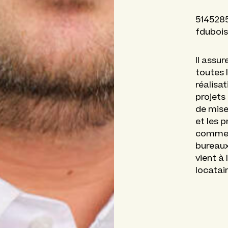
514528
fduboi
Il assur
toutes 
réalisa
projets 
de mise
et les p
commerc
bureaux
vient à
locatair