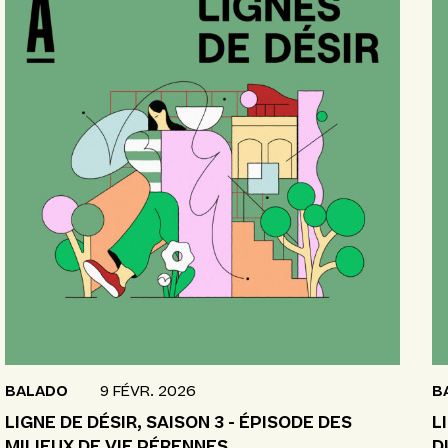
BALADO
9 FÉVR. 2026
B
LIGNE DE DÉSIR, SAISON 3 - ÉPISODE DES
L
MILIEUX DE VIE PÉRENNES
D