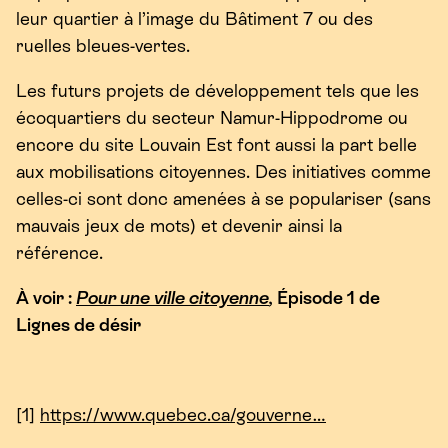
leur quartier à l’image du Bâtiment
7
ou des
ruelles bleues-vertes.
Les futurs projets de développement tels que les
écoquartiers du secteur Namur-Hippodrome ou
encore du site Louvain Est font aussi la part belle
aux mobilisations citoyennes. Des initiatives comme
celles-ci sont donc amenées à se populariser (sans
mauvais jeux de mots) et devenir ainsi la
référence.
À voir :
Pour une ville citoyenne
,
Épisode
1
de
Lignes de désir
[
1
]
https://​www​.que​bec​.ca/​g​o​u​verne…