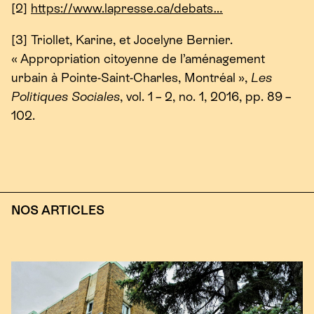
[
2
]
https://​www​.lapresse​.ca/​d​ebats…
[
3
] Triollet, Karine, et Jocelyne Bernier.
« Appropriation citoyenne de l’aménagement
urbain à Pointe-Saint-Charles, Montréal »,
Les
Politiques Sociales
, vol.
1
–
2
, no.
1
,
2016
, pp.
89
–
102
.
NOS ARTICLES