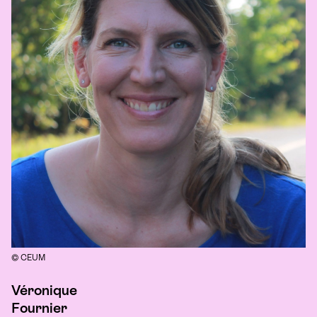
©
CEUM
Véronique
Fournier